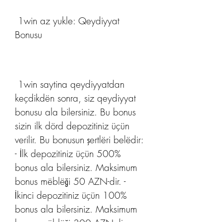
 1win az yukle: Qeydiyyat 
Bonusu
 1win saytina qeydiyyatdan 
keçdikdën sonra, siz qeydiyyat 
bonusu ala bilersiniz. Bu bonus 
sizin ilk dörd depozitiniz üçün 
verilir. Bu bonusun şertlëri belëdir: 
- İlk depozitiniz üçün 500% 
bonus ala bilersiniz. Maksimum 
bonus mëblëği 50 AZN-dir. - 
İkinci depozitiniz üçün 100% 
bonus ala bilersiniz. Maksimum 