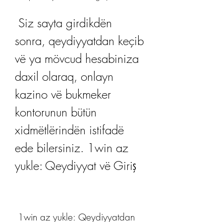
 Siz sayta girdikdën 
sonra, qeydiyyatdan keçib 
vë ya mövcud hesabiniza 
daxil olaraq, onlayn 
kazino vë bukmeker 
kontorunun bütün 
xidmëtlërindën istifadë 
ede bilersiniz. 1win az 
yukle: Qeydiyyat vë Giriş
 1win az yukle: Qeydiyyatdan 