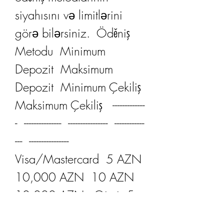
siyahısını vǝ limitlǝrini 
görǝ bilǝrsiniz.  Öděniş 
Metodu  Minimum 
Depozit  Maksimum 
Depozit  Minimum Çekiliş  
Maksimum Çekiliş   -------------
-  ---------------  ----------------  ------------
---  ----------------   
Visa/Mastercard  5 AZN  
10,000 AZN  10 AZN  
10,000 AZN   Qiwi  5 
AZN  10,000 AZN  10 