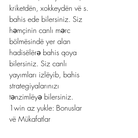
kriketdën, xokkeydën vë s. 
bahis ede bilersiniz. Siz 
həmçinin canlı mərc 
bölmësindë yer alan 
hadisëlërə bahis qoya 
bilersiniz. Siz canlı 
yayımları izlëyib, bahis 
strategiyalarınızı 
tənzimlëyə bilersiniz. 
1win az yukle: Bonuslar 
vë Mükafatlar