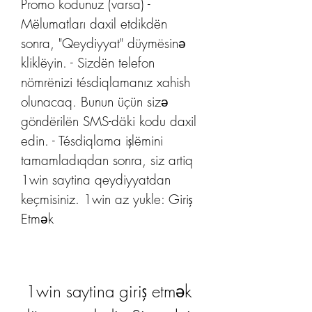
Promo kodunuz (varsa) - 
Mëlumatları daxil etdikdën 
sonra, "Qeydiyyat" düymësinə 
kliklëyin. - Sizdën telefon 
nömrënizi tésdiqlamanız xahish 
olunacaq. Bunun üçün sizə 
göndërilën SMS-däki kodu daxil 
edin. - Tésdiqlama işlëmini 
tamamladıqdan sonra, siz artiq 
1win saytina qeydiyyatdan 
keçmisiniz. 1win az yukle: Giriş 
Etmək
 1win saytina giriş etmək 