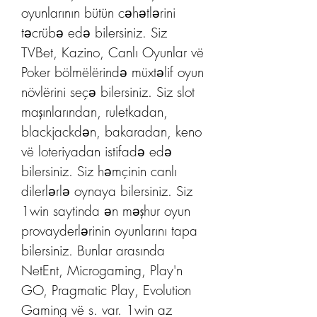
oyunlarının bütün cəhətlərini 
təcrübə edə bilersiniz. Siz 
TVBet, Kazino, Canlı Oyunlar vë 
Poker bölmëlërində müxtəlif oyun 
növlërini seçə bilersiniz. Siz slot 
maşınlarından, ruletkadan, 
blackjackdən, bakaradan, keno 
vë loteriyadan istifadə edə 
bilersiniz. Siz həmçinin canlı 
dilerlərlə oynaya bilersiniz. Siz 
1win saytinda ən məşhur oyun 
provayderlərinin oyunlarını tapa 
bilersiniz. Bunlar arasında 
NetEnt, Microgaming, Play'n 
GO, Pragmatic Play, Evolution 
Gaming vë s. var. 1win az 