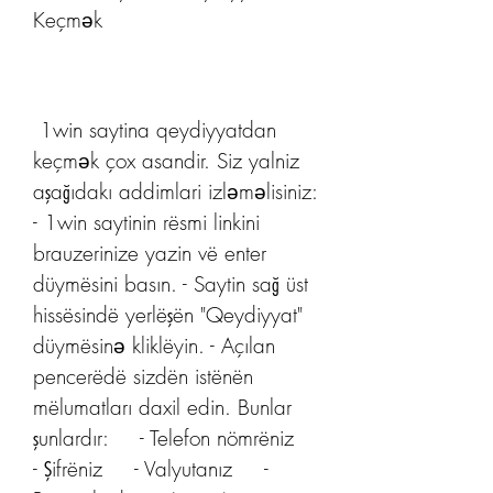
Keçmək
 1win saytina qeydiyyatdan 
keçmək çox asandir. Siz yalniz 
aşağıdakı addimlari izləməlisiniz: 
- 1win saytinin rësmi linkini 
brauzerinize yazin vë enter 
düymësini basın. - Saytin sağ üst 
hissësindë yerlëşën "Qeydiyyat" 
düymësinə kliklëyin. - Açılan 
pencerëdë sizdën istënën 
mëlumatları daxil edin. Bunlar 
şunlardır:     - Telefon nömrëniz     
- Şifrëniz     - Valyutanız     - 