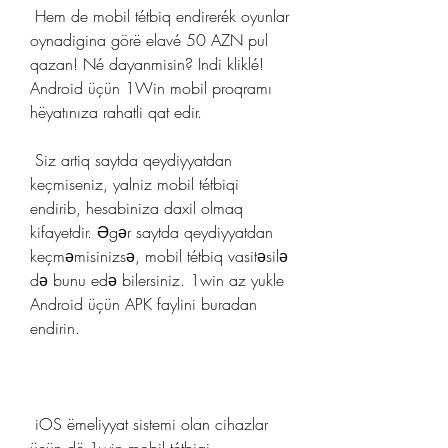
 Hem de mobil tétbiq endirerék oyunlar 
oynadigina görë elavé 50 AZN pul 
qazan! Né dayanmisin? Indi kliklé! 
Android üçün 1Win mobil proqramı 
hëyatınıza rahatli qat edir.
 Siz artiq saytda qeydiyyatdan 
keçmiseniz, yalniz mobil tétbiqi 
endirib, hesabiniza daxil olmaq 
kifayetdir. Əgər saytda qeydiyyatdan 
keçməmisinizsə, mobil tétbiq vasitəsilə 
də bunu edə bilersiniz. 1win az yukle 
Android üçün APK faylini buradan 
endirin.
 iOS ëmeliyyat sistemi olan cihazlar 