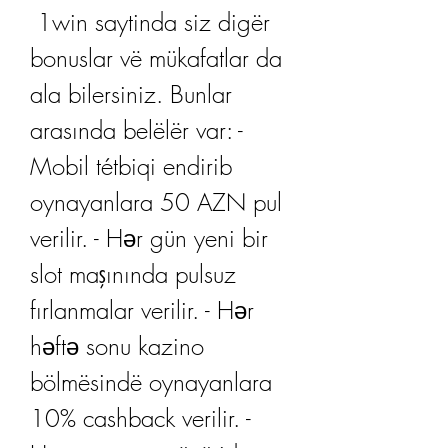
 1win saytinda siz digër 
bonuslar vë mükafatlar da 
ala bilersiniz. Bunlar 
arasında belëlër var: - 
Mobil tétbiqi endirib 
oynayanlara 50 AZN pul 
verilir. - Hər gün yeni bir 
slot maşınında pulsuz 
fırlanmalar verilir. - Hər 
həftə sonu kazino 
bölmësindë oynayanlara 
10% cashback verilir. - 